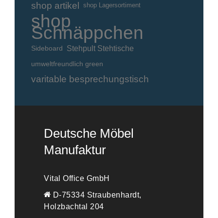
shop artikel
shop Lagersortiment
shop
Schnäppchen
Stehpult Stehtische
Sideboard
umweltfreundlich green
varitable besprechungstisch
Deutsche Möbel
Manufaktur
Vital Office GmbH
D-75334 Straubenhardt,
Holzbachtal 204