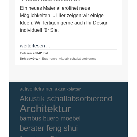
Ein neues Material eröffnet neue
Möglichkeiten ... Hier zeigen wir einige
Ideen. Wir fertigen gerne auch Ihr Design
individuell für Sie.
weiterlesen ...
Gelesen
26042
mal
Schlagwörter
Ergonomie
Akustik schallabsorbierend
activelifetrainer
akustikplatten
Akustik schallabsorbierend
Architektur
bambus buero moebel
berater feng shui