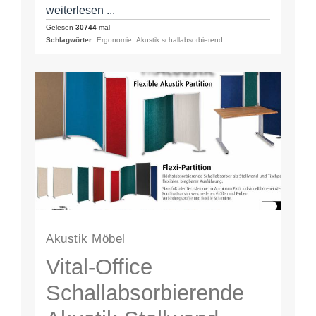
Microperforation folgend entwickeln die
weiterlesen ...
textilen vitAcoustic Platten kombiniert mit
Gelesen
30744
mal
Schlagwörter
Ergonomie
Akustik schallabsorbierend
einem Hohlraum (Schrankinnenraum) eine…
Akustik Möbel
Vital-Office
Schallabsorbierende