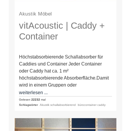
Akustik Möbel
vitAcoustic | Caddy +
Container
Höchstabsorbierende Schallabsorber für
Caddies und Container Jeder Container
oder Caddy hat ca. 1 m²
höchstabsorbierende Absorberfläche.Damit
wird in einem Gruppen oder
Mehrpersonenbüro bereits eine sehr hohe
weiterlesen ...
Schallabsorption erzielt. Teure externe…
Gelesen
22232
mal
Schlagwörter
Akustik schallabsorbierend
bürocontainer caddy