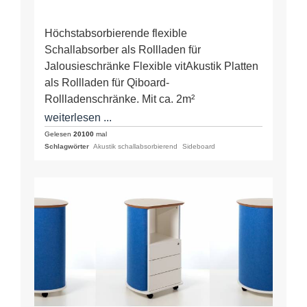
Höchstabsorbierende flexible
Schallabsorber als Rollladen für
Jalousieschränke Flexible vitAkustik Platten
als Rollladen für Qiboard-
Rollladenschränke. Mit ca. 2m²
höchstabsorbierende Absorberfläche und
weiterlesen ...
dem Hohlraum des Schrankinnern werden
Gelesen
20100
mal
Schlagwörter
Akustik schallabsorbierend
Sideboard
Werte wie der Klasse A…