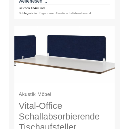
weiterlesen ...
Gelesen
12439
mal
Schlagwörter
Ergonomie
Akustik schallabsorbierend
Akustik Möbel
Vital-Office
Schallabsorbierende
Tischaufsteller