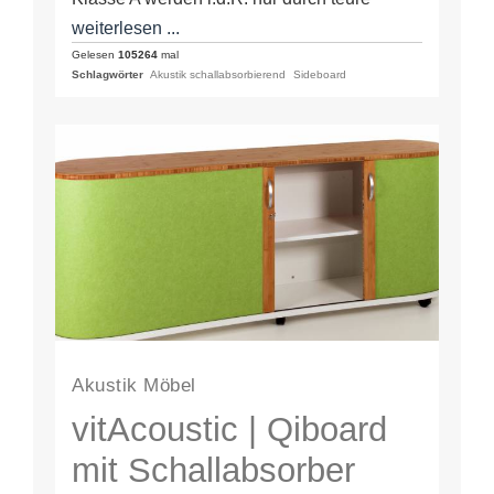
großflächige Wand- oder
weiterlesen ...
Deckeneninstallationen erreicht.…
Gelesen
105264
mal
Schlagwörter
Akustik schallabsorbierend
Sideboard
Akustik Möbel
vitAcoustic | Qiboard
mit Schallabsorber