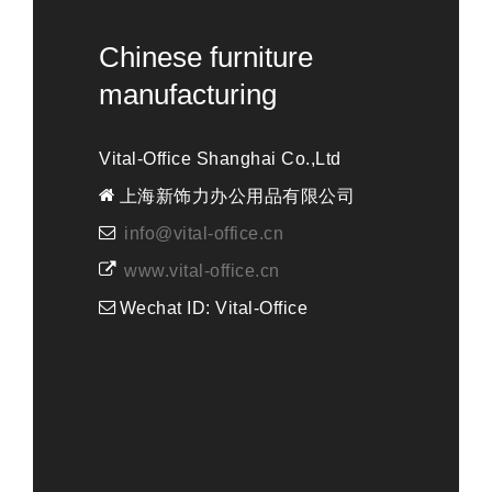
Chinese furniture
manufacturing
Vital-Office Shanghai Co.,Ltd
上海新饰力办公用品有限公司
info@vital-office.cn
www.vital-office.cn
Wechat ID: Vital-Office