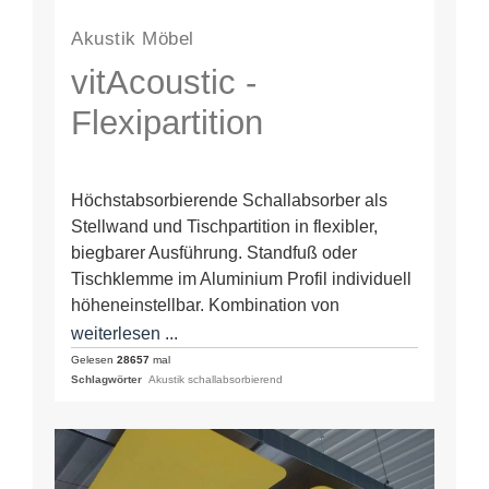
Akustik Möbel
vitAcoustic -
Flexipartition
Höchstabsorbierende Schallabsorber als
Stellwand und Tischpartition in flexibler,
biegbarer Ausführung. Standfuß oder
Tischklemme im Aluminium Profil individuell
höheneinstellbar. Kombination von
verschiedenen Größen und Farben.
weiterlesen ...
Verbindungsprofile und flexible Scharniere.
Gelesen
28657
mal
Schlagwörter
Akustik schallabsorbierend