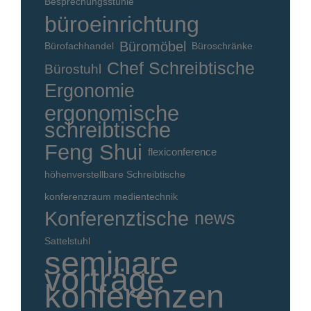
Besprechungsstühle
büroeinrichtung
Büromöbel
Bürofachhandel
Büroschränke
Chef Schreibtische
Bürostuhl
Ergonomie
ergonomische
schreibtische
Feng Shui
flexiconference
höhenverstellbare Schreibtische
konferenzraum medientechnik
Konferenztische
news
Sattelstuhl
seminare
vorträge
konferenzen