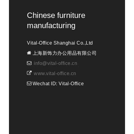
Chinese furniture
manufacturing
Vital-Office Shanghai Co.,Ltd
上海新饰力办公用品有限公司
info@vital-office.cn
www.vital-office.cn
Wechat ID: Vital-Office