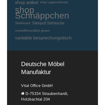
shop artikel
shop Lagersortiment
shop
Schnäppchen
Stehpult Stehtische
Sideboard
umweltfreundlich green
varitable besprechungstisch
Deutsche Möbel
Manufaktur
Vital Office GmbH
D-75334 Straubenhardt,
Holzbachtal 204