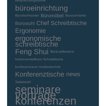
Besprechungsstühle
büroeinrichtung
Büromöbel
Bürofachhandel
Büroschränke
Chef Schreibtische
Bürostuhl
Ergonomie
ergonomische
schreibtische
Feng Shui
flexiconference
höhenverstellbare Schreibtische
konferenzraum medientechnik
Konferenztische
news
Sattelstuhl
seminare
vorträge
konferenzen