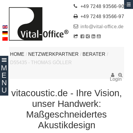
+49 7248 93566-90
+49 7248 93566-97
info@vital-office.de
HOME
/
NETZWERKPARTNER
/
BERATER
/
D55435 - THOMAS GÖLLER
Login
vitacoustic.de - Ihre Vision,
unser Handwerk:
Maßgeschneidertes
Akustikdesign