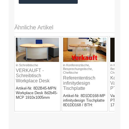
Ähnliche Artikel
/a>
/a>
/a>
in
Schreibtische
in
Konferenztische,
in
Konferenzt
Besprechungstische,
Besprechung
VERKAUFT -
Cheftische
Cheftische
Schreibtisch
Referententisch
Konferen
Workplace Desk
infinitydesign
Varitable
8d2b45-MCP
Tischplatte
PT7E181
Artikel-Nr. 8D2B45-MPN
1910x1005mm mit
Workplace Desk 8d2b45-
8D1DD168 mit
1750x1
Artikel-Nr. 8D1DD168-MP
Varitable E
Protektion/Sichtblende
MCP 1910x1005mm
Säulenfüßen
infinitydesign Tischplatte
PT7E1810
effective Tischtiefe:...
motorisch verstellbar
8D1DD168 / BTH:
1750x103
1680x810mm / kleinste...
Oberfläche:
kanadische