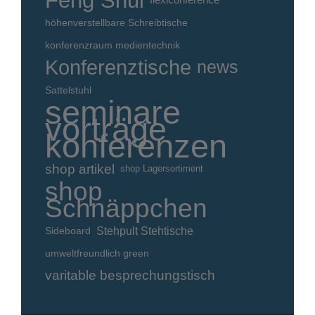
Feng Shui
höhenverstellbare Schreibtische
konferenzraum medientechnik
Konferenztische
news
Sattelstuhl
seminare
vorträge
konferenzen
shop artikel
shop Lagersortiment
shop
Schnäppchen
Stehpult Stehtische
Sideboard
umweltfreundlich green
varitable besprechungstisch