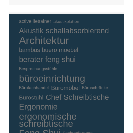
activelifetrainer
akustikplatten
Akustik schallabsorbierend
Architektur
bambus buero moebel
berater feng shui
Besprechungsstühle
büroeinrichtung
Büromöbel
Bürofachhandel
Büroschränke
Chef Schreibtische
Bürostuhl
Ergonomie
ergonomische
schreibtische
flexiconference