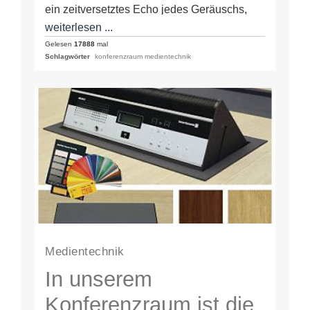
ein zeitversetztes Echo jedes Geräuschs,
zu laut sind
das es unserem Ohr und Gehirn sehr…
weiterlesen ...
Gelesen
17888
mal
Schlagwörter
konferenzraum medientechnik
Medientechnik
In unserem
Konferenzraum ist die