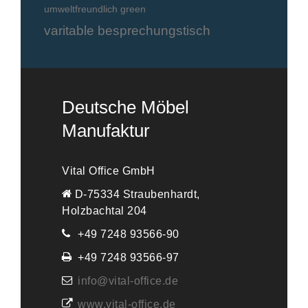
umweltfreundlich green
varitable besprechungstisch
Deutsche Möbel
Manufaktur
Vital Office GmbH
D-75334 Straubenhardt,
Holzbachtal 204
+49 7248 93566-90
+49 7248 93566-97
info@vital-office.de
www.vital-office.de