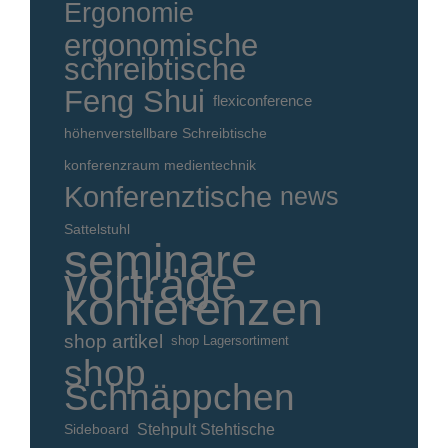
Ergonomie
ergonomische
schreibtische
Feng Shui
flexiconference
höhenverstellbare Schreibtische
konferenzraum medientechnik
Konferenztische
news
Sattelstuhl
seminare
vorträge
konferenzen
shop artikel
shop Lagersortiment
shop
Schnäppchen
Stehpult Stehtische
Sideboard