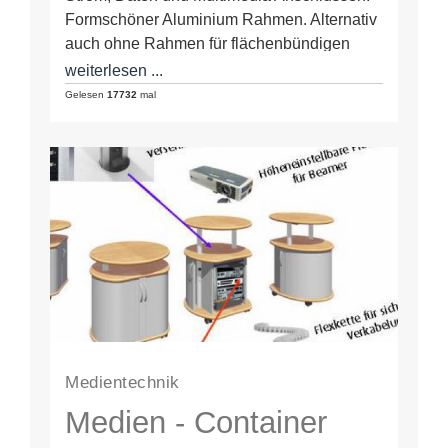
Formschöner Aluminium Rahmen. Alternativ
auch ohne Rahmen für flächenbündigen
Tischeinbau. Flip-up power unit in
weiterlesen ...
verschiedenen…
Gelesen
17732
mal
Medientechnik
Medien - Container