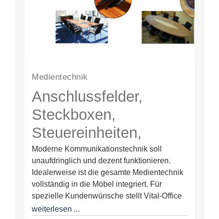
Medientechnik
Anschlussfelder,
Steckboxen,
Steuereinheiten,
versenkbare
Moderne Kommunikationstechnik soll
unaufdringlich und dezent funktionieren.
Bildschirme, Mikrofone
Idealerweise ist die gesamte Medientechnik
und
vollständig in die Möbel integriert. Für
spezielle Kundenwünsche stellt Vital-Office
Mediensteuerungen
Konferenztische und Medienmöbel her, die
weiterlesen ...