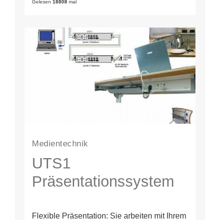
je nach Bedarf…
Gelesen
18808
mal
Medientechnik
UTS1
Präsentationssystem
Flexible Präsentation: Sie arbeiten mit Ihrem