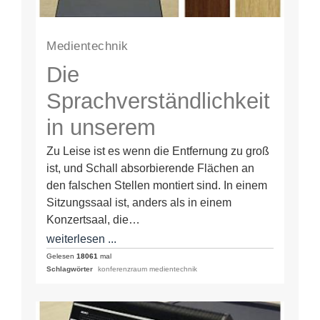
Medientechnik
Die
Sprachverständlichkeit
in unserem
Sitzungsraum ist
Zu Leise ist es wenn die Entfernung zu groß
ist, und Schall absorbierende Flächen an
extrem schlecht, da
den falschen Stellen montiert sind. In einem
die Entfernungen zu
Sitzungssaal ist, anders als in einem
Konzertsaal, die…
groß sind
weiterlesen ...
Gelesen
18061
mal
Schlagwörter
konferenzraum medientechnik