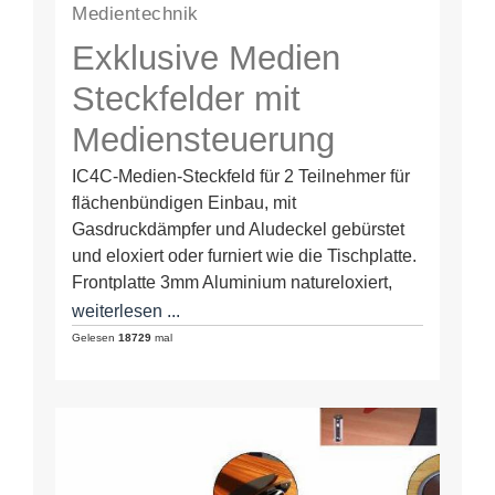
Medientechnik
Exklusive Medien
Steckfelder mit
Mediensteuerung
IC4C-Medien-Steckfeld für 2 Teilnehmer für
flächenbündigen Einbau, mit
Gasdruckdämpfer und Aludeckel gebürstet
und eloxiert oder furniert wie die Tischplatte.
Frontplatte 3mm Aluminium natureloxiert,
unterschichtbedruckt Anschlüsse Anwender
weiterlesen ...
(Frontseite): ohne Elektronik und…
Gelesen
18729
mal