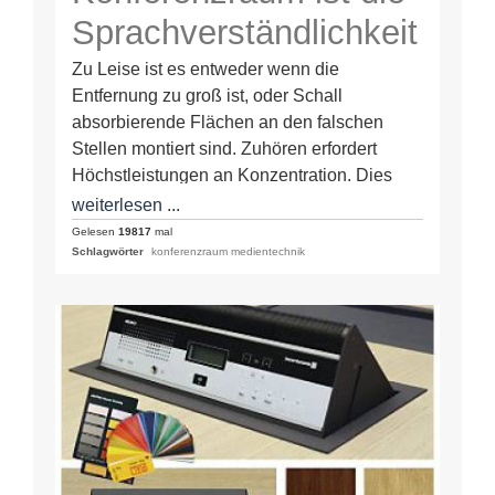
Sprachverständlichkeit
extrem schlecht, da es
Zu Leise ist es entweder wenn die
Entfernung zu groß ist, oder Schall
zu leise ist
absorbierende Flächen an den falschen
Stellen montiert sind. Zuhören erfordert
Höchstleistungen an Konzentration. Dies
führt zur schnellen…
weiterlesen ...
Gelesen
19817
mal
Schlagwörter
konferenzraum medientechnik