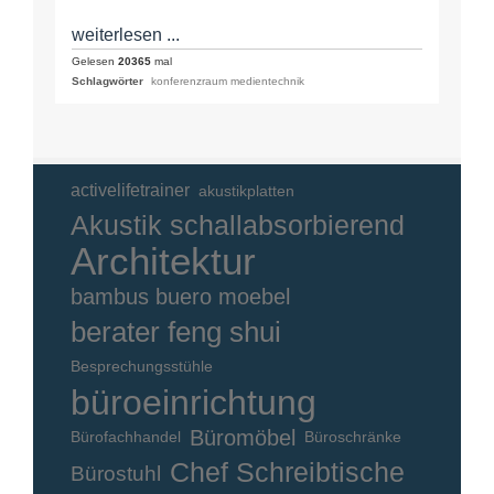
weiterlesen ...
Gelesen
20365
mal
Schlagwörter
konferenzraum medientechnik
activelifetrainer
akustikplatten
Akustik schallabsorbierend
Architektur
bambus buero moebel
berater feng shui
Besprechungsstühle
büroeinrichtung
Büromöbel
Bürofachhandel
Büroschränke
Chef Schreibtische
Bürostuhl