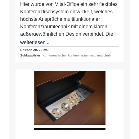
k
Hier wurde von Vital-Office ein sehr flexibles
Konferenztischsystem entwickelt, welches
höchste Ansprüche multifunktionaler
Konferenzraumtechnik mit einem klaren
außergewöhnlichen Design verbindet. Die
Cockpitkonferenz besteht aus modularen
weiterlesen ...
Elementen, die in beliebiger Anzahl…
Gelesen
20728
mal
Schlagwörter
Konferenztische
konferenzraum medientechnik