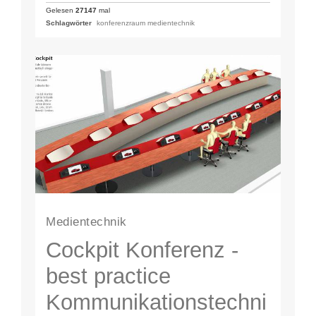
HDBase-T…
Gelesen
27147
mal
Schlagwörter
konferenzraum medientechnik
Medientechnik
Cockpit Konferenz -
best practice
Kommunikationstechni