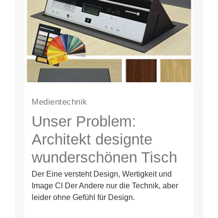
Medientechnik
Unser Problem:
Architekt designte
wunderschönen Tisch
und die Medien-
Der Eine versteht Design, Wertigkeit und
Image CI Der Andere nur die Technik, aber
Techniker machten
leider ohne Gefühl für Design.
Kabelsalat daraus