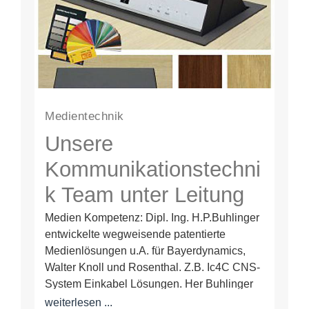
Medientechnik
Unsere
Kommunikationstechni
k Team unter Leitung
von Dipl. Ing.
Medien Kompetenz: Dipl. Ing. H.P.Buhlinger
entwickelte wegweisende patentierte
H.P.Buhlinger
Medienlösungen u.A. für Bayerdynamics,
Walter Knoll und Rosenthal. Z.B. Ic4C CNS-
System Einkabel Lösungen. Her Buhlinger
ist u.A. Mitentwickler der derzeit Neuesten
weiterlesen ...