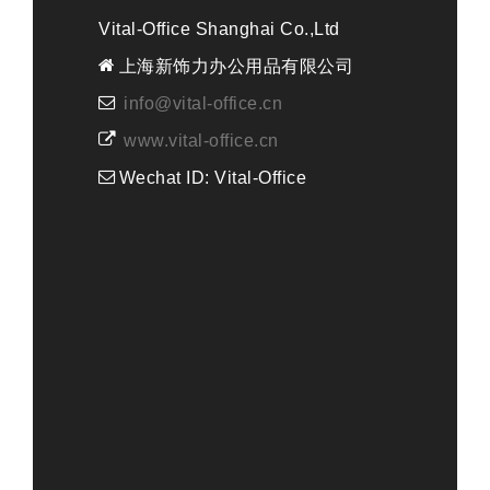
Vital-Office Shanghai Co.,Ltd
上海新饰力办公用品有限公司
info@vital-office.cn
www.vital-office.cn
Wechat ID: Vital-Office