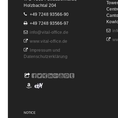
Tower
Holzbachtal 204
Centr
+49 7248 93566-90
Canto
Kowl
+49 7248 93566-97
in
info@vital-office.de
ww
www.vital-office.de
Impressum und
Datenschutzerklärung
NOTICE