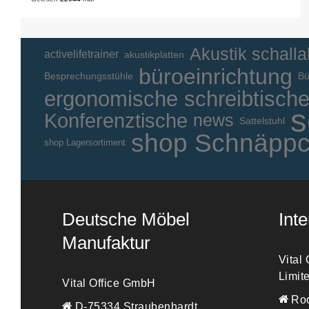
Akustik schall
activelifetrainer
akustikplatten
büroeinrichtung
Besprechungsstühle
Bü
ergonomische schreibtisch
s
Konferenztische
news
Sattelstuhl
shop Schnäpp
shop Lagersortiment
Deutsche Möbel
Int
Manufaktur
Vital
Limit
Vital Office GmbH
Roo
D-75334 Straubenhardt,