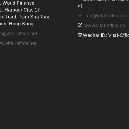
, World Finance
司
e, Harbour City, 17
info@vital-office.cn
n Road, Tsim Sha Tsui,
oon, Hong Kong
www.vital-office.cn
fo@vital-office.net
Wechat ID: Vital-Offi
w.vital-office.net