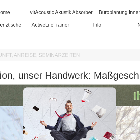
ome
vitAcoustic Akustik Absorber
Büroplanung Innen
enztische
ActiveLifeTrainer
Info
NFT, ANREISE, SEMINARZEITEN
Vision, unser Handwerk: Maßgesch