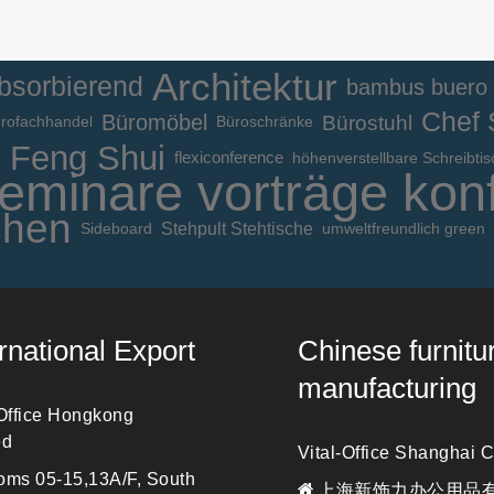
Architektur
absorbierend
bambus buero
Chef 
Büromöbel
Bürostuhl
rofachhandel
Büroschränke
e
Feng Shui
flexiconference
höhenverstellbare Schreibti
eminare vorträge kon
chen
Stehpult Stehtische
Sideboard
umweltfreundlich green
ernational Export
Chinese furnitu
manufacturing
 Office Hongkong
ed
Vital-Office Shanghai C
ms 05-15,13A/F, South
上海新饰力办公用品