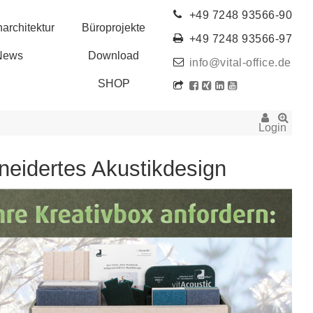
+49 7248 93566-90
architektur
Büroprojekte
+49 7248 93566-97
News
Download
info@vital-office.de
SHOP
Login
neidertes Akustikdesign