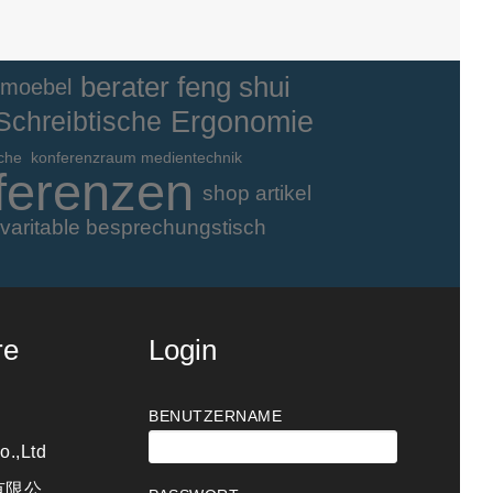
berater feng shui
 moebel
Ergonomie
Schreibtische
sche
konferenzraum medientechnik
ferenzen
shop artikel
varitable besprechungstisch
re
Login
BENUTZERNAME
o.,Ltd
有限公