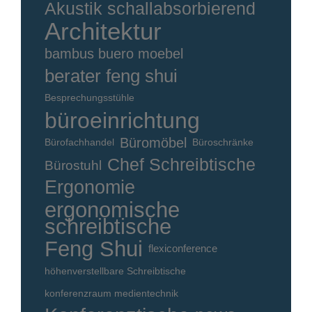
Akustik schallabsorbierend
Architektur
bambus buero moebel
berater feng shui
Besprechungsstühle
büroeinrichtung
Büromöbel
Bürofachhandel
Büroschränke
Chef Schreibtische
Bürostuhl
Ergonomie
ergonomische
schreibtische
Feng Shui
flexiconference
höhenverstellbare Schreibtische
konferenzraum medientechnik