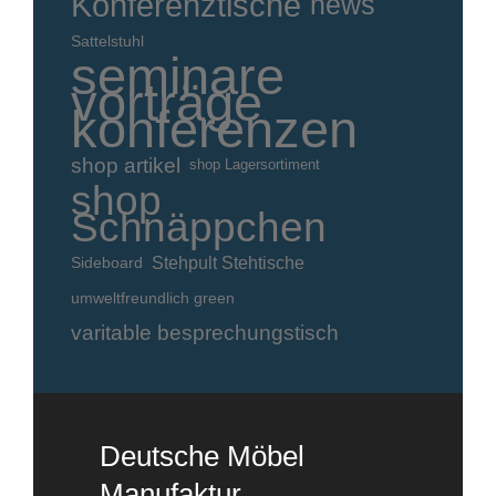
Konferenztische
news
Sattelstuhl
seminare
vorträge
konferenzen
shop artikel
shop Lagersortiment
shop
Schnäppchen
Stehpult Stehtische
Sideboard
umweltfreundlich green
varitable besprechungstisch
Deutsche Möbel
Manufaktur