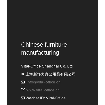
Chinese furniture
manufacturing
Vital-Office Shanghai Co.,Ltd
上海新饰力办公用品有限公司
info@vital-office.cn
www.vital-office.cn
Wechat ID: Vital-Office