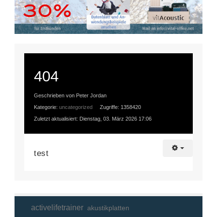
404
Geschrieben von Peter Jordan
Kategorie:
uncategorized
Zugriffe: 1358420
Zuletzt aktualisiert: Dienstag, 03. März 2026 17:06
test
activelifetrainer
akustikplatten