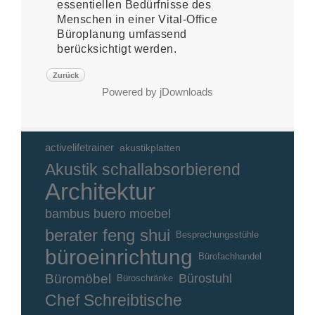
essentiellen Bedürfnisse des
Menschen in einer Vital-Office
Büroplanung umfassend
berücksichtigt werden.
Zurück
Powered by jDownloads
activelifetrainer
akustikplatten
Akustik schallabsorbierend
Architektur
bambus buero moebel
berater feng shui
Besprechungsstühle
büroeinrichtung
Bürofachhandel
Büromöbel
Bürostuhl
Büroschränke
Chef Schreibtische