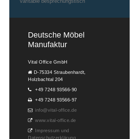
varitable besprechungstisch
Deutsche Möbel
Manufaktur
Vital Office GmbH
D-75334 Straubenhardt,
Holzbachtal 204
+49 7248 93566-90
+49 7248 93566-97
info@vital-office.de
www.vital-office.de
Impressum und
Datenschutzerklärung