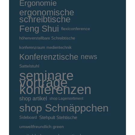
Ergonomie
ergonomische
schreibtische
Feng Shui
flexiconference
höhenverstellbare Schreibtische
konferenzraum medientechnik
Konferenztische
news
Sattelstuhl
seminare
vorträge
konferenzen
shop artikel
shop Lagersortiment
shop Schnäppchen
Stehpult Stehtische
Sideboard
umweltfreundlich green