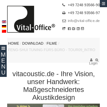
+49 7248 93566-90
+49 7248 93566-97
info@vital-office.de
HOME
/
DOWNLOAD
/
FILME
/
FENG-SHUI TUNING FÜRS BÜRO - TOUR09_INTRO
Login
vitacoustic.de - Ihre Vision,
unser Handwerk:
Maßgeschneidertes
Akustikdesign