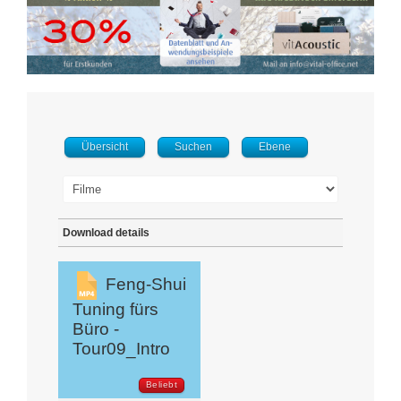
Übersicht
Suchen
Ebene
Download details
Feng-Shui
Tuning fürs
Büro -
Tour09_Intro
Beliebt