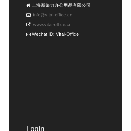
上海新饰力办公用品有限公司
info@vital-office.cn
www.vital-office.cn
Wechat ID: Vital-Office
Login