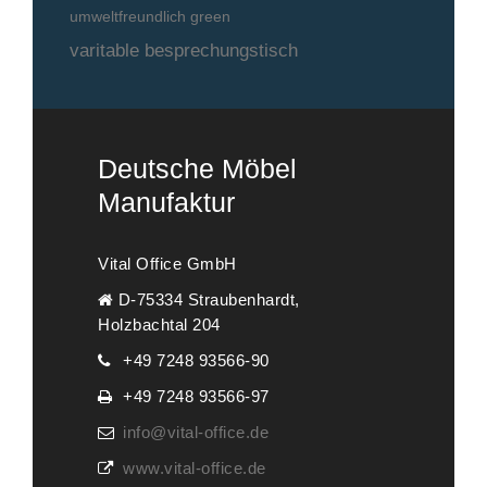
umweltfreundlich green
varitable besprechungstisch
Deutsche Möbel
Manufaktur
Vital Office GmbH
D-75334 Straubenhardt,
Holzbachtal 204
+49 7248 93566-90
+49 7248 93566-97
info@vital-office.de
www.vital-office.de