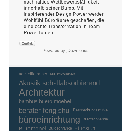
nachhaltige Wettbewerbsfähigkeit
innerhalb seiner Büros. Mit
inspirierender Design Power werden
Wohlfühl Büroräume geschaffen, die
eine echte Transformation in Team
Power fördern.
Zurück
Powered by jDownloads
activelifetrainer
akustikplatten
Akustik schallabsorbierend
Architektur
bambus buero moebel
berater feng shui
Besprechungsstühle
büroeinrichtung
Bürofachhandel
Büromöbel
Bürostuhl
Büroschränke