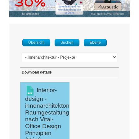
Übersicht
Suchen
Ebene
Download details
Interior-
design -
innenarchitektonische
Raumgestaltung
nach Vital-
Office Design
Prinzipien