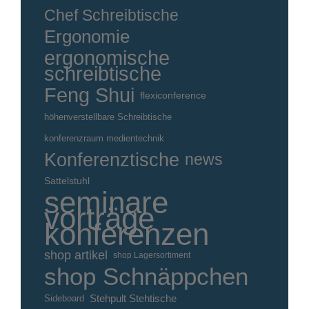
Chef Schreibtische
Ergonomie
ergonomische
schreibtische
Feng Shui
flexiconference
höhenverstellbare Schreibtische
konferenzraum medientechnik
Konferenztische
news
Sattelstuhl
seminare
vorträge
konferenzen
shop artikel
shop Lagersortiment
shop Schnäppchen
Stehpult Stehtische
Sideboard