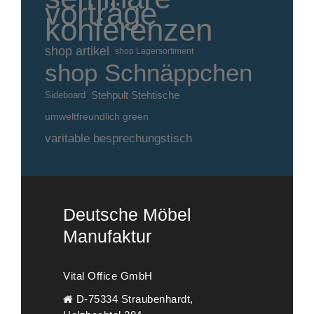
vorträge
konferenzen
shop artikel
shop Lagersortiment
shop Schnäppchen
Stehpult Stehtische
Sideboard
umweltfreundlich green
varitable besprechungstisch
Deutsche Möbel
Manufaktur
Vital Office GmbH
D-75334 Straubenhardt,