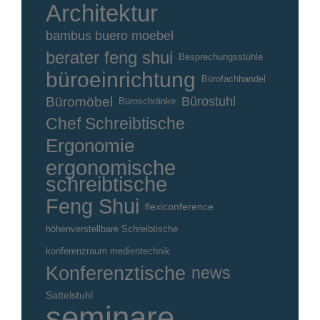
Architektur
bambus buero moebel
berater feng shui
Besprechungsstühle
büroeinrichtung
Bürofachhandel
Büromöbel
Bürostuhl
Büroschränke
Chef Schreibtische
Ergonomie
ergonomische
schreibtische
Feng Shui
flexiconference
höhenverstellbare Schreibtische
konferenzraum medientechnik
Konferenztische
news
Sattelstuhl
seminare