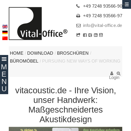
+49 7248 93566-90
+49 7248 93566-97
info@vital-office.de
HOME
/
DOWNLOAD
/
BROSCHÜREN
/
BÜROMÖBEL
/
PURSUING NEW WAYS OF WORKING
Login
vitacoustic.de - Ihre Vision,
unser Handwerk:
Maßgeschneidertes
Akustikdesign