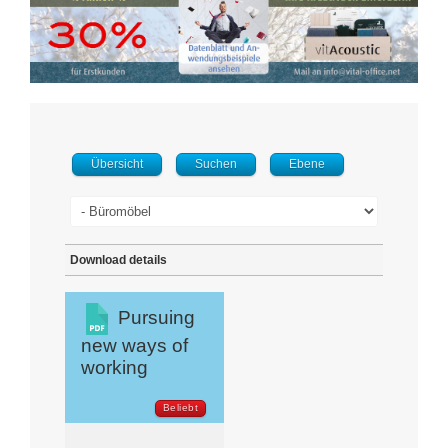
Übersicht
Suchen
Ebene
Download details
Pursuing
new ways of
working
Beliebt