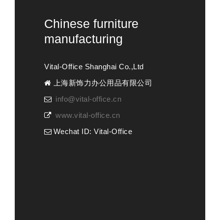
Chinese furniture
manufacturing
Vital-Office Shanghai Co.,Ltd
上海新饰力办公用品有限公司
info@vital-office.cn
www.vital-office.cn
Wechat ID: Vital-Office