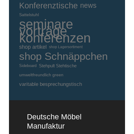
Konferenztische
news
Sattelstuhl
seminare
vorträge
konferenzen
shop artikel
shop Lagersortiment
shop Schnäppchen
Stehpult Stehtische
Sideboard
umweltfreundlich green
varitable besprechungstisch
Deutsche Möbel
Manufaktur