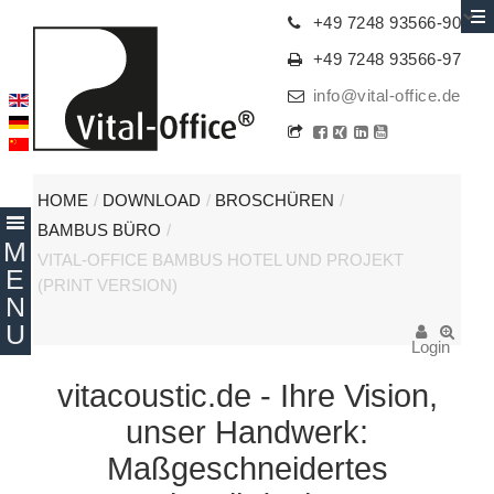
+49 7248 93566-90
+49 7248 93566-97
info@vital-office.de
HOME
/
DOWNLOAD
/
BROSCHÜREN
/
BAMBUS BÜRO
/
VITAL-OFFICE BAMBUS HOTEL UND PROJEKT
(PRINT VERSION)
Login
vitacoustic.de - Ihre Vision,
unser Handwerk:
Maßgeschneidertes