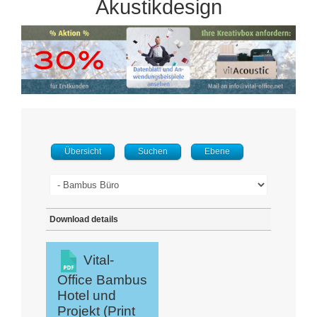
Akustikdesign
Übersicht
Suchen
Ebene
Download details
Vital-
Office Bambus
Hotel und
Projekt (Print