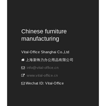
Chinese furniture
manufacturing
Vital-Office Shanghai Co.,Ltd
上海新饰力办公用品有限公司
info@vital-office.cn
www.vital-office.cn
Wechat ID: Vital-Office