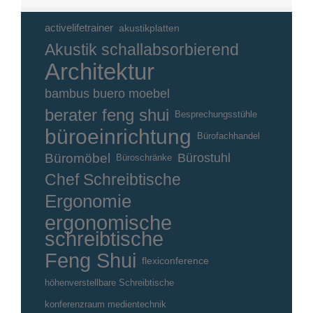
activelifetrainer
akustikplatten
Akustik schallabsorbierend
Architektur
bambus buero moebel
berater feng shui
Besprechungsstühle
büroeinrichtung
Bürofachhandel
Büromöbel
Bürostuhl
Büroschränke
Chef Schreibtische
Ergonomie
ergonomische
schreibtische
Feng Shui
flexiconference
höhenverstellbare Schreibtische
konferenzraum medientechnik