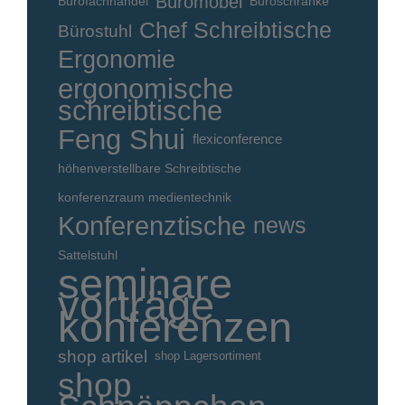
Büromöbel
Bürofachhandel
Büroschränke
Chef Schreibtische
Bürostuhl
Ergonomie
ergonomische
schreibtische
Feng Shui
flexiconference
höhenverstellbare Schreibtische
konferenzraum medientechnik
Konferenztische
news
Sattelstuhl
seminare
vorträge
konferenzen
shop artikel
shop Lagersortiment
shop