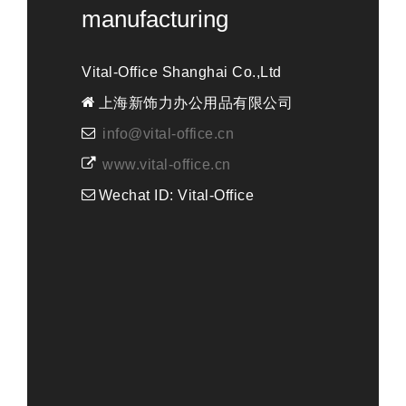
manufacturing
Vital-Office Shanghai Co.,Ltd
上海新饰力办公用品有限公司
info@vital-office.cn
www.vital-office.cn
Wechat ID: Vital-Office