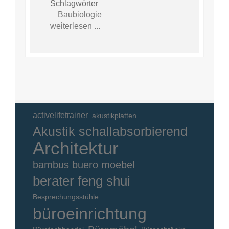
Schlagwörter
Baubiologie
weiterlesen ...
activelifetrainer
akustikplatten
Akustik schallabsorbierend
Architektur
bambus buero moebel
berater feng shui
Besprechungsstühle
büroeinrichtung